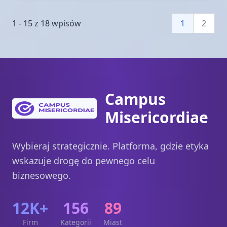
1 - 15 z 18 wpisów
1
2
Campus
Misericordiae
Wybieraj strategicznie. Platforma, gdzie etyka
wskazuje drogę do pewnego celu
biznesowego.
12K+
156
89
Firm
Kategorii
Miast