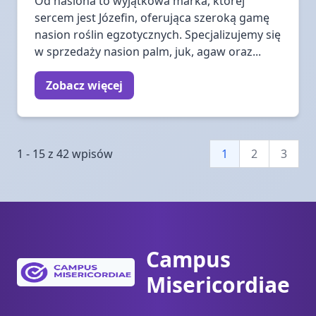
Od nasiona to wyjątkowa marka, której
sercem jest Józefin, oferująca szeroką gamę
nasion roślin egzotycznych. Specjalizujemy się
w sprzedaży nasion palm, juk, agaw oraz...
Zobacz więcej
1 - 15 z 42 wpisów
1
2
3
Campus
Misericordiae