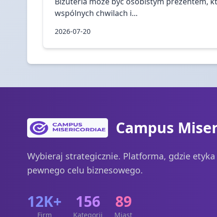
Biżuteria może być osobistym prezentem, k
wspólnych chwilach i...
2026-07-20
Campus Miser
Wybieraj strategicznie. Platforma, gdzie etyk
pewnego celu biznesowego.
12K+
156
89
Firm
Kategorii
Miast