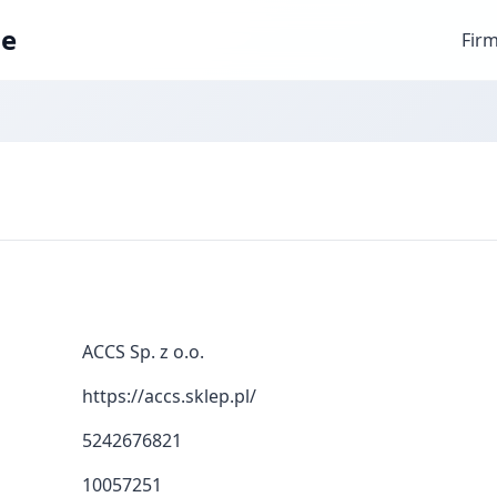
ae
Fir
ACCS Sp. z o.o.
https://accs.sklep.pl/
5242676821
10057251