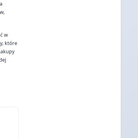
na
w,
ść w
, które
zakupy
dej