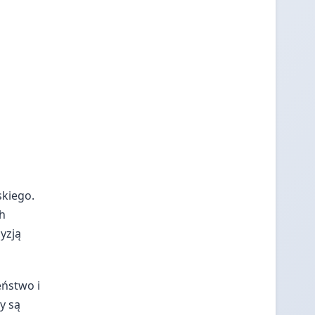
skiego.
ch
yzją
eństwo i
y są