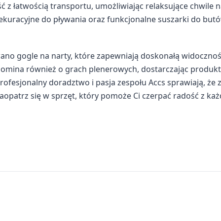
 z łatwością transportu, umożliwiając relaksujące chwile 
sekuracyjne do pływania oraz funkcjonalne suszarki do butó
no gogle na narty, które zapewniają doskonałą widoczno
mina również o grach plenerowych, dostarczając produkty
rofesjonalny doradztwo i pasja zespołu Accs sprawiają, że 
zaopatrz się w sprzęt, który pomoże Ci czerpać radość z każ