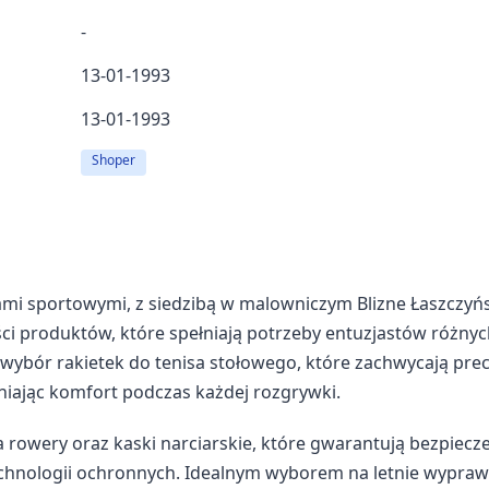
-
13-01-1993
13-01-1993
Shoper
ami sportowymi, z siedzibą w malowniczym Blizne Łaszczyń
ości produktów, które spełniają potrzeby entuzjastów różny
 wybór rakietek do tenisa stołowego, które zachwycają prec
iając komfort podczas każdej rozgrywki.
a rowery oraz kaski narciarskie, które gwarantują bezpiecz
chnologii ochronnych. Idealnym wyborem na letnie wypraw