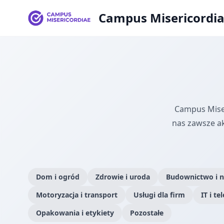
Campus Misericordi
Campus Miser
nas zawsze a
Dom i ogród
Zdrowie i uroda
Budownictwo i 
Motoryzacja i transport
Usługi dla firm
IT i t
Opakowania i etykiety
Pozostałe