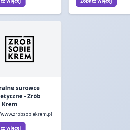
cz więcej
Zobacz więcej
ralne surowce
etyczne - Zrób
e Krem
//www.zrobsobiekrem.pl
cz więcej