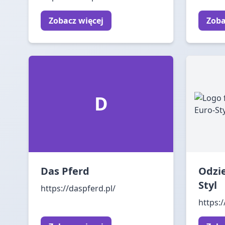
Zobacz więcej
Zoba
D
Das Pferd
Odzi
Styl
https://daspferd.pl/
https: