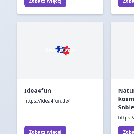
Zobacz więcej
Zoba
Idea4fun
Natu
kosm
https://idea4fun.de/
Sobi
https:
Zobacz więcej
Zoba