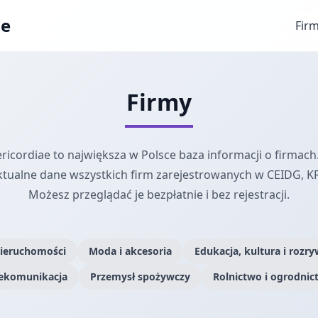
ae
Fir
Firmy
icordiae to największa w Polsce baza informacji o firmach.
ktualne dane wszystkich firm zarejestrowanych w CEIDG, K
Możesz przeglądać je bezpłatnie i bez rejestracji.
nieruchomości
Moda i akcesoria
Edukacja, kultura i rozr
elekomunikacja
Przemysł spożywczy
Rolnictwo i ogrodnic