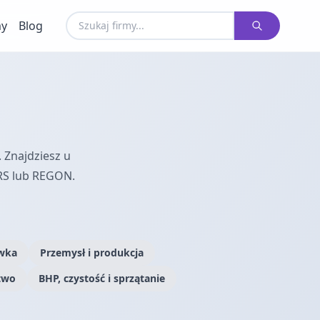
my
Blog
 Znajdziesz u
RS lub REGON.
ywka
Przemysł i produkcja
two
BHP, czystość i sprzątanie