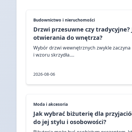
Budownictwo i nieruchomości
Drzwi przesuwne czy tradycyjne?
otwierania do wnętrza?
Wybór drzwi wewnętrznych zwykle zaczyna s
i wzoru skrzydła....
2026-08-06
Moda i akcesoria
Jak wybrać biżuterię dla przyjaci
do jej stylu i osobowości?
Biżuteria może być osobistym prezentem, k