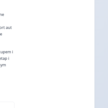
ane
ort aut
ie
kupem i
tap i
anym