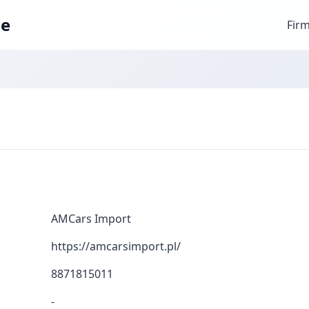
ae
Fir
AMCars Import
https://amcarsimport.pl/
8871815011
-