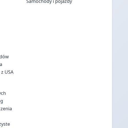
Samochody i pojazdy
odów
za
 z USA
ych
eg
czenia
zyste