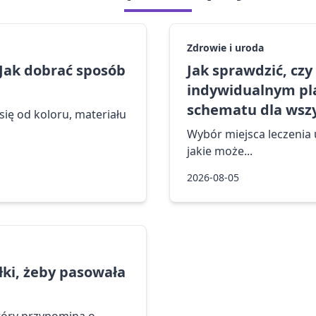
Zdrowie i uroda
 Jak dobrać sposób
Jak sprawdzić, cz
indywidualnym pla
schematu dla wszy
ię od koloru, materiału
Wybór miejsca leczenia u
jakie może...
2026-08-05
ółki, żeby pasowała
tóry przypomina o