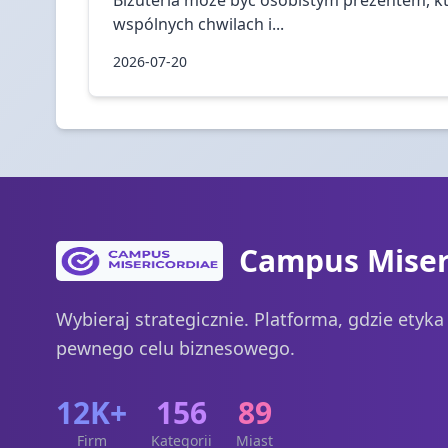
wspólnych chwilach i...
2026-07-20
Campus Miser
Wybieraj strategicznie. Platforma, gdzie etyk
pewnego celu biznesowego.
12K+
156
89
Firm
Kategorii
Miast