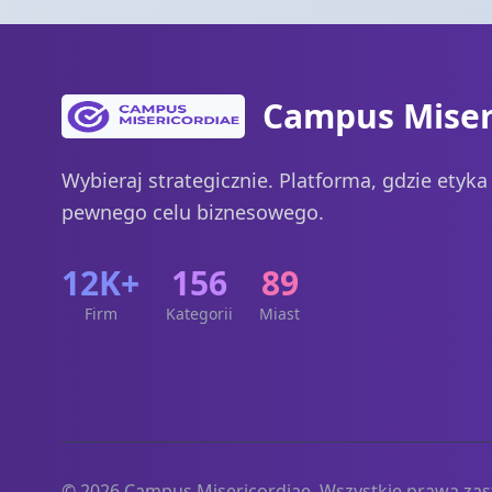
Campus Miser
Wybieraj strategicznie. Platforma, gdzie etyk
pewnego celu biznesowego.
12K+
156
89
Firm
Kategorii
Miast
© 2026 Campus Misericordiae. Wszystkie prawa zas