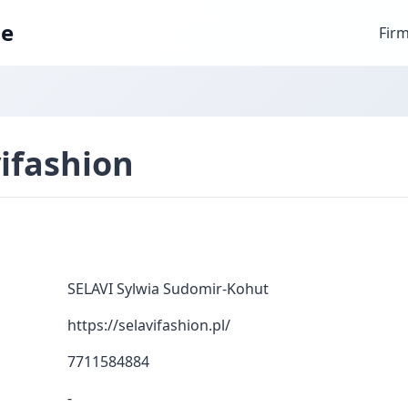
ae
Fir
vifashion
SELAVI Sylwia Sudomir-Kohut
https://selavifashion.pl/
7711584884
-