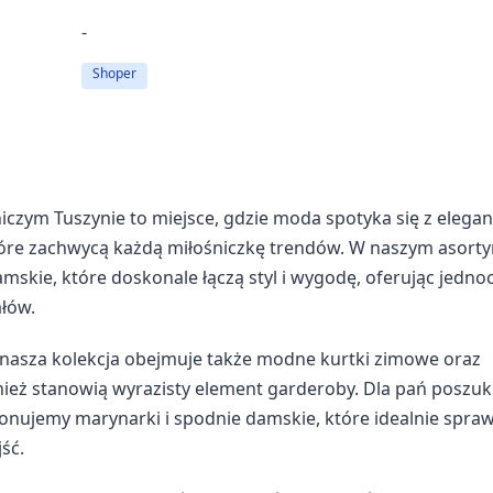
-
Shoper
iczym Tuszynie to miejsce, gdzie moda spotyka się z elegan
tóre zachwycą każdą miłośniczkę trendów. W naszym asort
amskie, które doskonale łączą styl i wygodę, oferując jedno
ałów.
 nasza kolekcja obejmuje także modne kurtki zimowe oraz
ównież stanowią wyrazisty element garderoby. Dla pań poszu
nujemy marynarki i spodnie damskie, które idealnie spraw
ść.