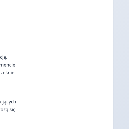
cją.
ymencie
cześnie
kujących
dzą się