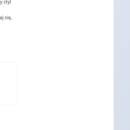
y styl
j się,