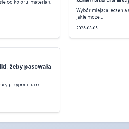
schematu dla wszy
ię od koloru, materiału
Wybór miejsca leczenia u
jakie może...
2026-08-05
ółki, żeby pasowała
tóry przypomina o