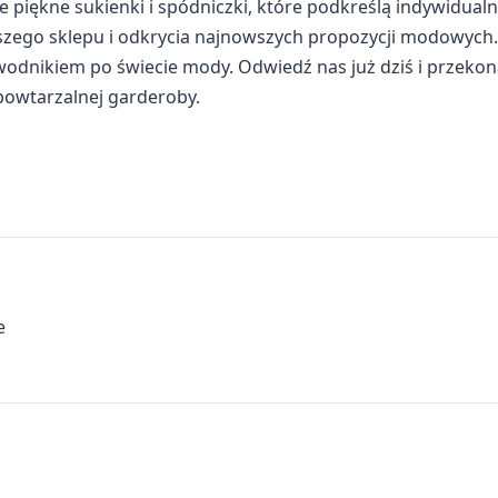
e piękne sukienki i spódniczki, które podkreślą indywidualn
szego sklepu i odkrycia najnowszych propozycji modowych.
wodnikiem po świecie mody. Odwiedź nas już dziś i przekona
powtarzalnej garderoby.
e