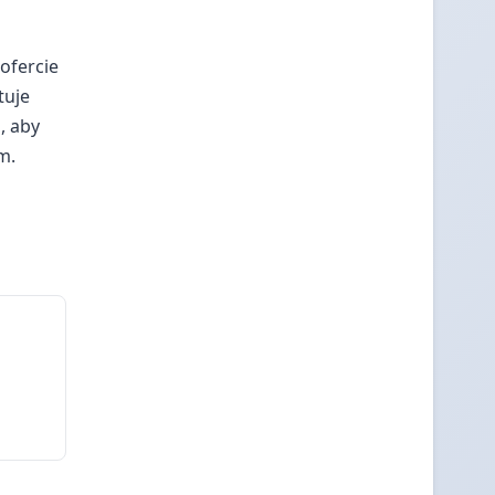
 ofercie
tuje
, aby
m.