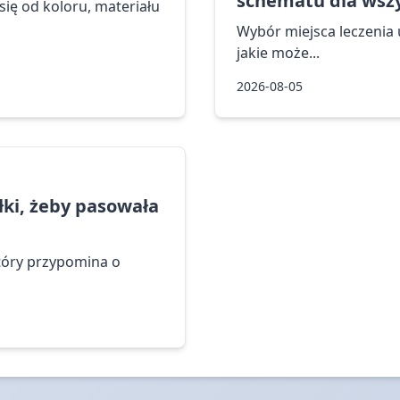
schematu dla wszy
ię od koloru, materiału
Wybór miejsca leczenia u
jakie może...
2026-08-05
ółki, żeby pasowała
tóry przypomina o