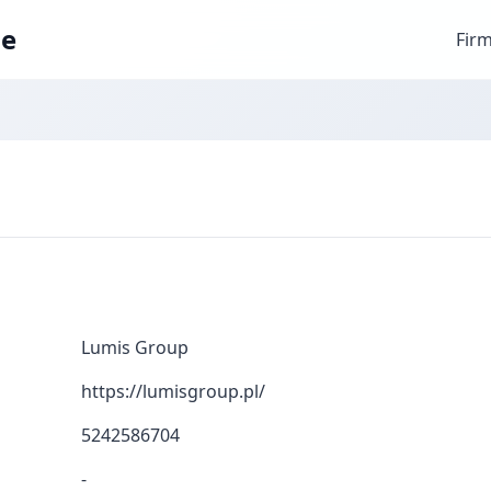
ae
Fir
Lumis Group
https://lumisgroup.pl/
5242586704
-