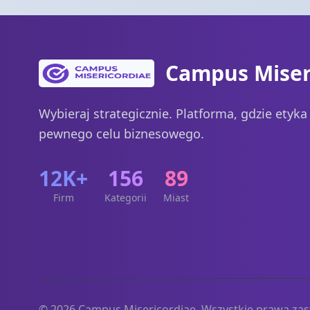
Campus Miser
Wybieraj strategicznie. Platforma, gdzie etyk
pewnego celu biznesowego.
12K+
156
89
Firm
Kategorii
Miast
© 2026 Campus Misericordiae. Wszystkie prawa zas