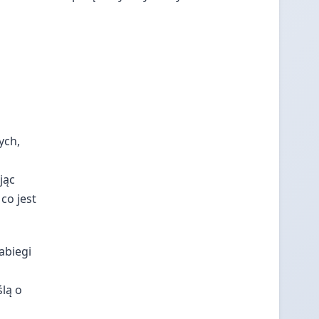
ych,
jąc
co jest
abiegi
lą o