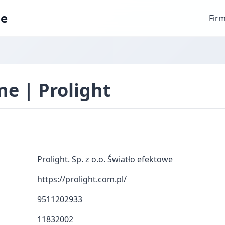
ae
Fir
ne | Prolight
Prolight. Sp. z o.o. Światło efektowe
https://prolight.com.pl/
9511202933
11832002