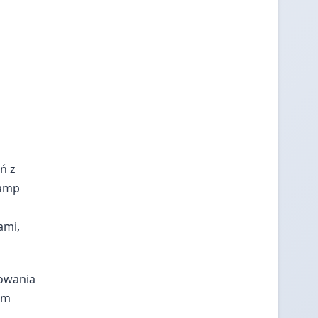
ń z
lamp
ami,
towania
om