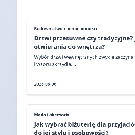
Budownictwo i nieruchomości
Drzwi przesuwne czy tradycyjne?
otwierania do wnętrza?
Wybór drzwi wewnętrznych zwykle zaczyna s
i wzoru skrzydła....
2026-08-06
Moda i akcesoria
Jak wybrać biżuterię dla przyjaci
do jej stylu i osobowości?