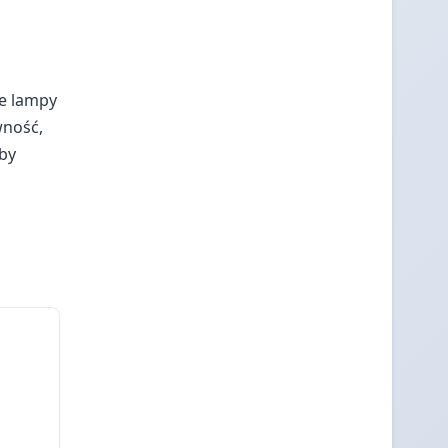
ne lampy
wność,
aby