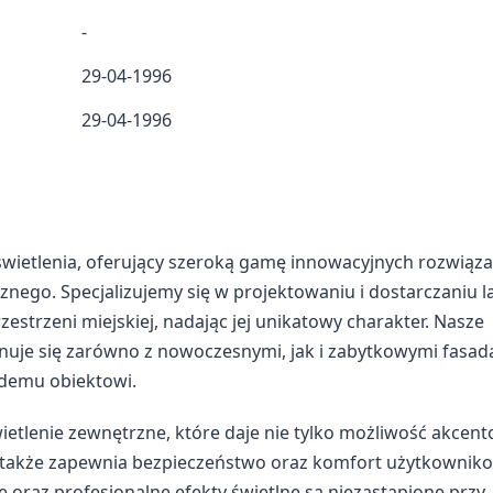
-
29-04-1996
29-04-1996
oświetlenia, oferujący szeroką gamę innowacyjnych rozwiąza
cznego. Specjalizujemy się w projektowaniu i dostarczaniu 
estrzeni miejskiej, nadając jej unikatowy charakter. Nasze
nuje się zarówno z nowoczesnymi, jak i zabytkowymi fasad
żdemu obiektowi.
etlenie zewnętrzne, które daje nie tylko możliwość akcen
e także zapewnia bezpieczeństwo oraz komfort użytkownik
e oraz profesjonalne efekty świetlne są niezastąpione przy