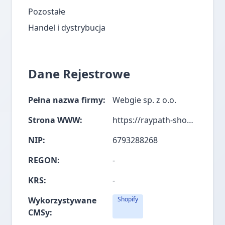
Pozostałe
Handel i dystrybucja
Dane Rejestrowe
Pełna nazwa firmy:
Webgie sp. z o.o.
Strona WWW:
https://raypath-shop.com/
NIP:
6793288268
REGON:
-
KRS:
-
Wykorzystywane
Shopify
CMSy: