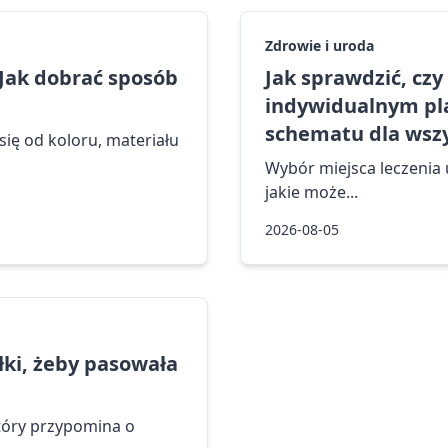
Zdrowie i uroda
 Jak dobrać sposób
Jak sprawdzić, cz
indywidualnym pla
schematu dla wszy
ię od koloru, materiału
Wybór miejsca leczenia u
jakie może...
2026-08-05
ółki, żeby pasowała
tóry przypomina o