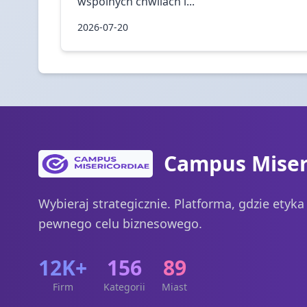
wspólnych chwilach i...
2026-07-20
Campus Miser
Wybieraj strategicznie. Platforma, gdzie etyk
pewnego celu biznesowego.
12K+
156
89
Firm
Kategorii
Miast