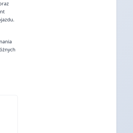
oraz
ent
ojazdu.
nania
różnych