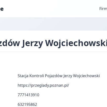
ae
Fir
azdów Jerzy Wojciechowsk
Stacja Kontroli Pojazdów Jerzy Wojciechowski
https://przeglady.poznan.pl/
7771413910
632195862