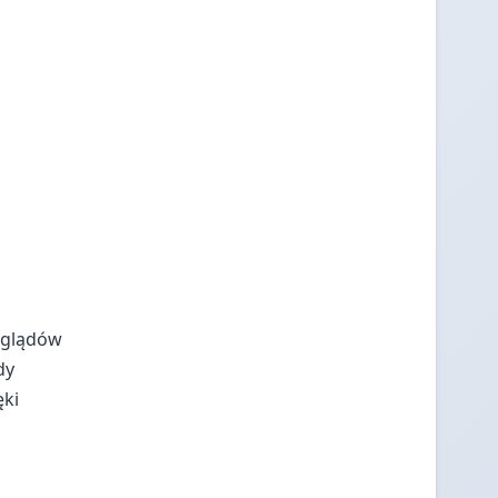
eglądów
dy
ęki
u