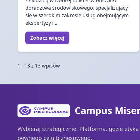
z siedzibą w Dobrej to lider w obszarze
doradztwa środowiskowego, specjalizujący
się w szerokim zakresie usług obejmującym
ekspertyzy i...
Zobacz więcej
1 - 13 z 13 wpisów
Campus Miser
Wybieraj strategicznie. Platforma, gdzie etyk
pewnego celu biznesowego.