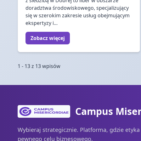
z siedzibą w Dobrej to lider w obszarze
doradztwa środowiskowego, specjalizujący
się w szerokim zakresie usług obejmującym
ekspertyzy i...
Zobacz więcej
1 - 13 z 13 wpisów
Campus Miser
Wybieraj strategicznie. Platforma, gdzie etyk
pewnego celu biznesowego.