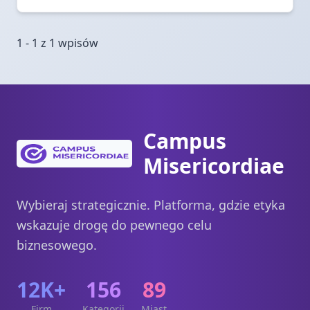
1 - 1 z 1 wpisów
Campus
Misericordiae
Wybieraj strategicznie. Platforma, gdzie etyka
wskazuje drogę do pewnego celu
biznesowego.
12K+
156
89
Firm
Kategorii
Miast