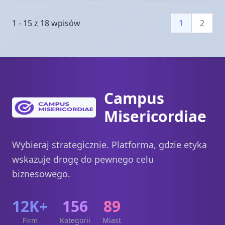
1 - 15 z 18 wpisów
1
2
Campus
Misericordiae
Wybieraj strategicznie. Platforma, gdzie etyka
wskazuje drogę do pewnego celu
biznesowego.
12K+
156
89
Firm
Kategorii
Miast