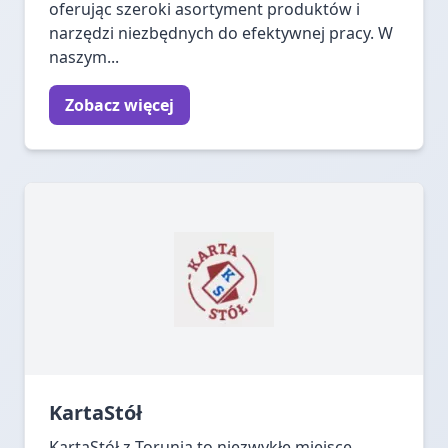
oferując szeroki asortyment produktów i
narzędzi niezbędnych do efektywnej pracy. W
naszym...
Zobacz więcej
KartaStół
KartaStół z Torunia to niezwykłe miejsce,