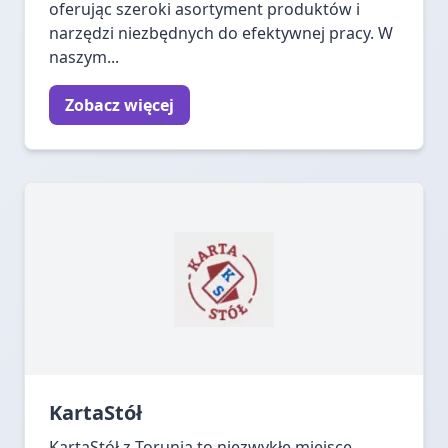
oferując szeroki asortyment produktów i
narzędzi niezbędnych do efektywnej pracy. W
naszym...
Zobacz więcej
KartaStół
KartaStół z Torunia to niezwykłe miejsce,