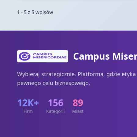
1 - 5 z 5 wpisów
Campus Miser
Wybieraj strategicznie. Platforma, gdzie etyk
pewnego celu biznesowego.
12K+
156
89
Firm
Kategorii
Miast