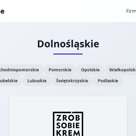
ae
Fir
Dolnośląskie
chodniopomorskie
Pomorskie
Opolskie
Wielkopolsk
ubelskie
Lubuskie
Świętokrzyskie
Podlaskie