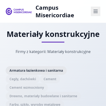
Campus
Misericordiae
Materiały konstrukcyjne
Firmy z kategorii: Materiały konstrukcyjne
Armatura łazienkowa i sanitarna
Cegły, dachówki
Cement
Cement wzmocniony
Drewno, materiały budowlane i sanitarne
Farby, szkło, wyroby metalowe