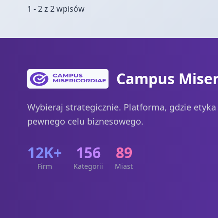
1 - 2 z 2 wpisów
Campus Miser
Wybieraj strategicznie. Platforma, gdzie etyk
pewnego celu biznesowego.
12K+
156
89
Firm
Kategorii
Miast