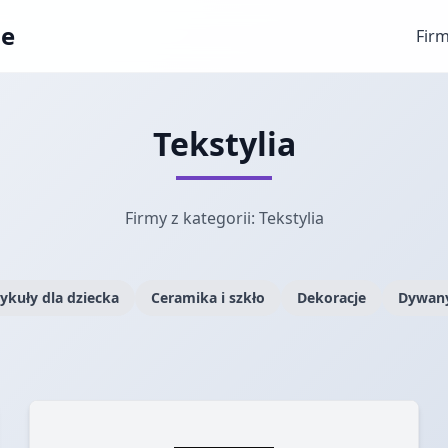
ae
Fir
Tekstylia
Firmy z kategorii: Tekstylia
ykuły dla dziecka
Ceramika i szkło
Dekoracje
Dywany