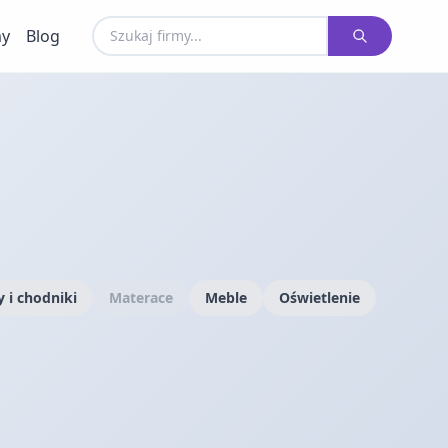
my
Blog
 i chodniki
Materace
Meble
Oświetlenie