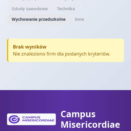
Szkoły zawodowe
Technika
Wychowanie przedszkolne
Inne
Brak wyników
Nie znaleziono firm dla podanych kryteriów.
Campus
Misericordiae