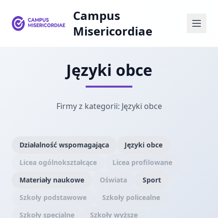
Campus
Misericordiae
Języki obce
Firmy z kategorii: Języki obce
Działalność wspomagająca
Języki obce
Licea ogólnokształcące
Licea profilowane
Materiały naukowe
Oświata
Sport
Szkoły podstawowe
Szkoły policealne
Szkoły specjalne
Szkoły wyższe