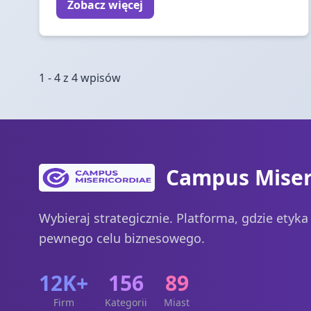
Zobacz więcej
1 - 4 z 4 wpisów
Campus Miser
Wybieraj strategicznie. Platforma, gdzie etyk
pewnego celu biznesowego.
12K+
156
89
Firm
Kategorii
Miast