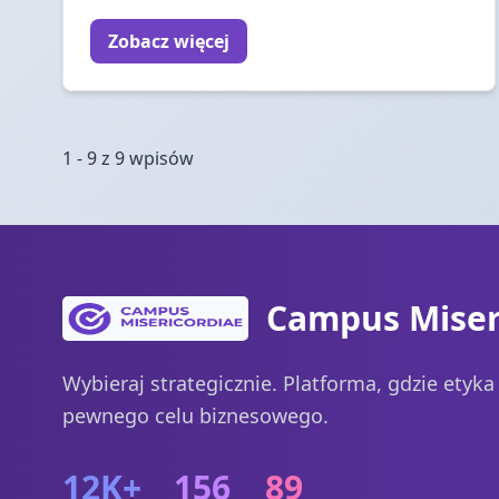
Zobacz więcej
1 - 9 z 9 wpisów
Campus Miser
Wybieraj strategicznie. Platforma, gdzie etyk
pewnego celu biznesowego.
12K+
156
89