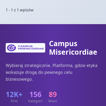
1 - 1 z 1 wpisów
Campus
Misericordiae
Wybieraj strategicznie. Platforma, gdzie etyka
wskazuje drogę do pewnego celu
biznesowego.
12K+
156
89
Firm
Kategorii
Miast