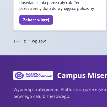
doświadczenia przez cały rok. Ten
przestronny dom do wynajęcia, położony...
Zobacz więcej
1 - 11 z 11 wpisów
Campus Miser
Wybieraj strategicznie. Platforma, gdzie etyk
pewnego celu biznesowego.