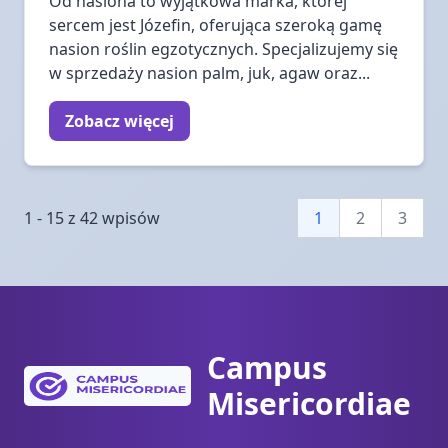
Od nasiona to wyjątkowa marka, której
sercem jest Józefin, oferująca szeroką gamę
nasion roślin egzotycznych. Specjalizujemy się
w sprzedaży nasion palm, juk, agaw oraz...
Zobacz więcej
1 - 15 z 42 wpisów
1
2
3
Campus
Misericordiae