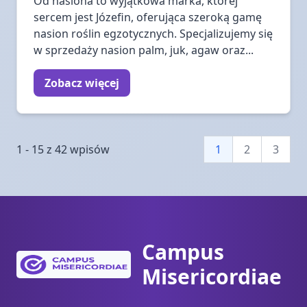
Od nasiona to wyjątkowa marka, której
sercem jest Józefin, oferująca szeroką gamę
nasion roślin egzotycznych. Specjalizujemy się
w sprzedaży nasion palm, juk, agaw oraz...
Zobacz więcej
1 - 15 z 42 wpisów
1
2
3
Campus
Misericordiae