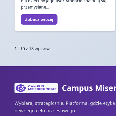
dla dzieci. W jego asortymencie znajdują się
przemyślane...
Zobacz więcej
1 - 10 z 18 wpisów
Campus Miser
Wybieraj strategicznie. Platforma, gdzie etyk
pewnego celu biznesowego.