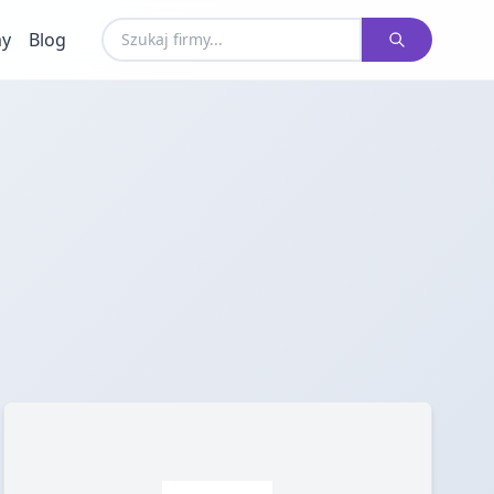
my
Blog